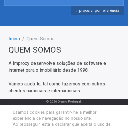
... procurar por referência
Início
Quem Somos
QUEM SOMOS
A Improxy desenvolve soluções de software e
internet para o imobiliário desde 1998.
Vamos ajudá-lo, tal como fazemos com outros
clientes nacionais e internacionais.
© 2026 Demo Portugal.
QUEM SOMOS |
ANUNCIAR |
CONTACTOS |
PRIVACIDADE
|TERMOS DE USO
Usamos cookies para garantir-lhe a melhor
|RESOLUÇÃO ALTERNATIVA DE LITÍGIOS
|
LIVRO DE RECLAMAÇÕES
|
experiência de navegação no nosso site.
INTERMEDIÁRIO DE CRÉDITO
Ao prosseguir, está a declarar que aceita o uso de
DESENVOLVIDO POR: